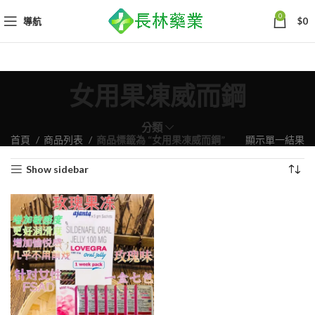
0
導航
$
0
女用果凍威而鋼
分類
首頁
商品列表
商品標籤為 “女用果凍威而鋼”
顯示單一結果
Show sidebar