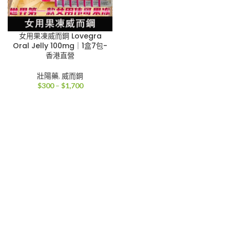
女用果凍威而鋼 Lovegra
Oral Jelly 100mg｜1盒7包-
香港直營
壯陽藥
,
威而鋼
價
$
300
–
$
1,700
格
範
圍：
$300
到
$1,700