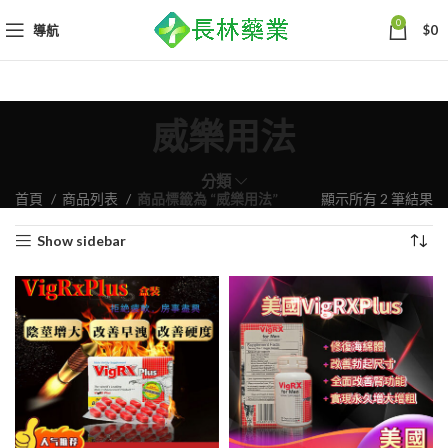
0
導航
$
0
威樂用法
分類
依
首頁
商品列表
商品標籤為 “威樂用法”
顯示所有 2 筆結果
熱
Show sidebar
銷
度
排
序