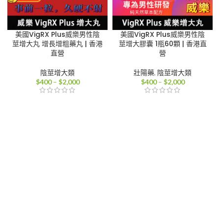
美國VigRX Plus威樂男性陰
美國VigRX Plus威樂男性陰
莖增大丸 增長增粗藥丸 | 香港
莖增大膠囊 1瓶60顆 | 香港直
直營
營
陰莖增大類
壯陽藥
,
陰莖增大類
價
價
$
400
–
$
2,000
$
400
–
$
2,000
格
格
範
範
圍：
圍：
$400
$400
到
到
$2,000
$2,000