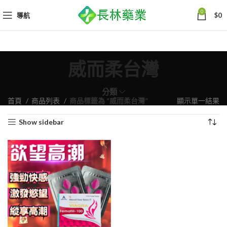
0
導航
$
0
威而柔台灣
分類
首頁
商品列表
商品標籤為 “威而柔台灣”
顯示單一結果
Show sidebar