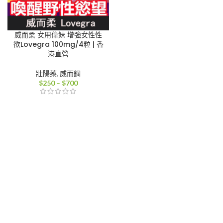
威而柔 女用偉妹 增強女性性
欲Lovegra 100mg/4粒 | 香
港直營
壯陽藥
,
威而鋼
價
$
250
–
$
700
格
範
圍：
$250
到
$700