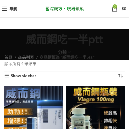
0
導航
$
0
威而鋼吃一半ptt
分類
首頁
商品列表
商品標籤為 “威而鋼吃一半ptt”
依
顯示所有 4 筆結果
熱
Show sidebar
銷
度
排
序