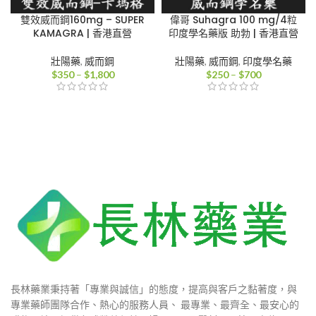
雙效威而鋼160mg – SUPER
偉哥 Suhagra 100 mg/4粒
KAMAGRA | 香港直營
印度學名藥版 助勃 | 香港直營
壯陽藥
,
威而鋼
壯陽藥
,
威而鋼
,
印度學名藥
價
價
$
350
–
$
1,800
$
250
–
$
700
格
格
範
範
圍：
圍：
$350
$250
到
到
$1,800
$700
長林藥業秉持著「專業與誠信」的態度，提高與客戶之黏著度，與
專業藥師團隊合作、熱心的服務人員、 最專業、最齊全、最安心的