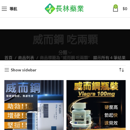
0
導航
$
0
威而鋼 吃兩顆
分類
依
首頁
商品列表
商品標籤為 “威而鋼 吃兩顆”
顯示所有 4 筆結果
熱
Show sidebar
銷
度
排
序