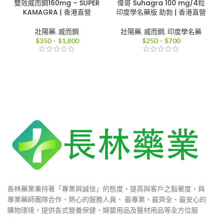
雙效威而鋼160mg – SUPER
偉哥 Suhagra 100 mg/4粒
KAMAGRA | 香港直營
印度學名藥版 助勃 | 香港直營
壯陽藥
,
威而鋼
壯陽藥
,
威而鋼
,
印度學名藥
價
價
$
350
–
$
1,800
$
250
–
$
700
格
格
範
範
圍：
圍：
$350
$250
到
到
$1,800
$700
長林藥業秉持著「專業與誠信」的態度，提高與客戶之黏著度，與
專業藥師團隊合作、熱心的服務人員、 最專業、最齊全、最安心的
購物環境，提供各式營養保健、婦嬰用品及醫材用品等全方位服