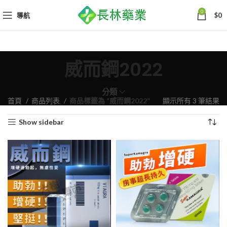
0
導航
$
0
威而鋼2022
分類
依
首頁
商品列表
商品標籤為 “威而鋼2022”
顯示所有 3 筆結果
熱
Show sidebar
銷
度
排
序