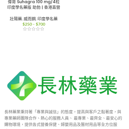
偉哥 Suhagra 100 mg/4粒
印度學名藥版 助勃 | 香港直營
壯陽藥
,
威而鋼
,
印度學名藥
價
$
250
–
$
700
格
範
圍：
$250
到
$700
長林藥業秉持著「專業與誠信」的態度，提高與客戶之黏著度，與
專業藥師團隊合作、熱心的服務人員、 最專業、最齊全、最安心的
購物環境，提供各式營養保健、婦嬰用品及醫材用品等全方位服