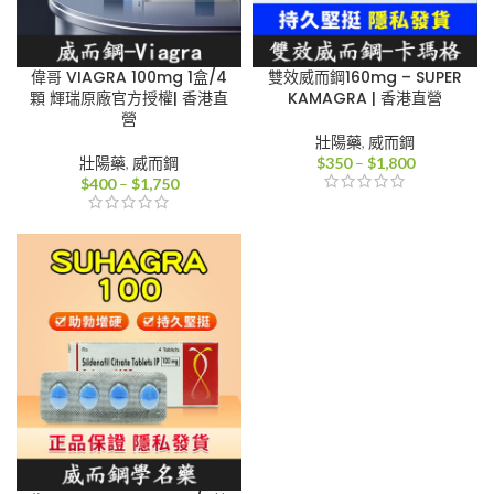
偉哥 VIAGRA 100mg 1盒/4
雙效威而鋼160mg – SUPER
顆 輝瑞原廠官方授權| 香港直
KAMAGRA | 香港直營
營
壯陽藥
,
威而鋼
價
壯陽藥
,
威而鋼
$
350
–
$
1,800
價
格
$
400
–
$
1,750
格
範
範
圍：
圍：
$350
$400
到
到
$1,800
$1,750