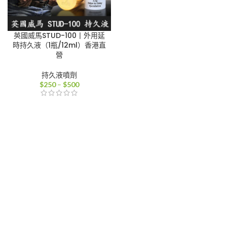
英國威馬STUD-100丨外用延
時持久液（1瓶/12ml）香港直
營
持久液噴劑
價
$
250
–
$
500
格
範
圍：
$250
到
$500