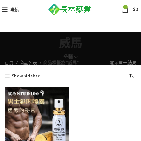
0
導航
$
0
威馬
分類
首頁
商品列表
商品標籤為 “威馬”
顯示單一結果
Show sidebar