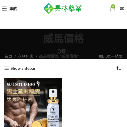
0
導航
$
0
威馬價格
分類
首頁
商品列表
商品標籤為 “威馬價格”
顯示單一結果
Show sidebar