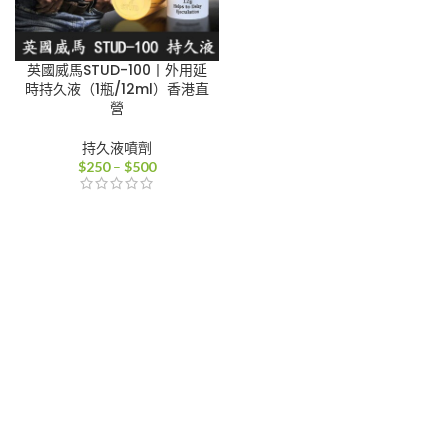
英國威馬STUD-100丨外用延
時持久液（1瓶/12ml）香港直
營
持久液噴劑
價
$
250
–
$
500
格
範
圍：
$250
到
$500