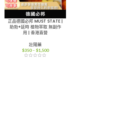
正品德國必邦 MUST STATE |
助勃+延時 植物萃取 無副作
用 | 香港直營
壯陽藥
價
$
350
–
$
1,500
格
範
圍：
$350
到
$1,500