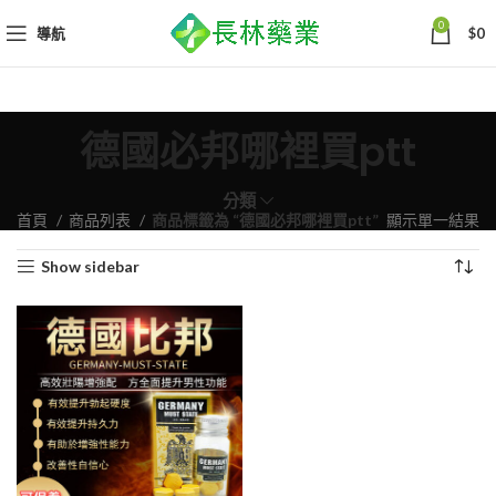
0
導航
$
0
德國必邦哪裡買ptt
分類
首頁
商品列表
商品標籤為 “德國必邦哪裡買ptt”
顯示單一結果
Show sidebar