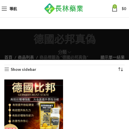
0
導航
$
0
德國必邦真偽
分類
首頁
商品列表
商品標籤為 “德國必邦真偽”
顯示單一結果
Show sidebar