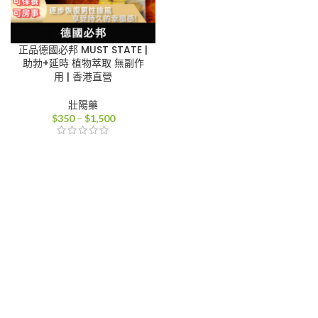
正品德國必邦 MUST STATE |
助勃+延時 植物萃取 無副作
用 | 香港直營
壯陽藥
價
$
350
–
$
1,500
格
範
圍：
$350
到
$1,500