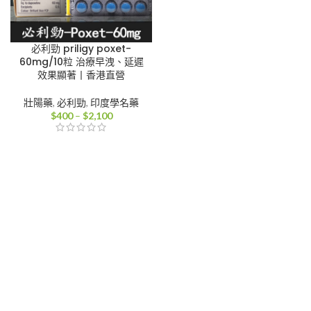
必利勁 priligy poxet-
60mg/10粒 治療早洩、延遲
效果顯著丨香港直營
壯陽藥
,
必利勁
,
印度學名藥
價
$
400
–
$
2,100
格
範
圍：
$400
到
$2,100