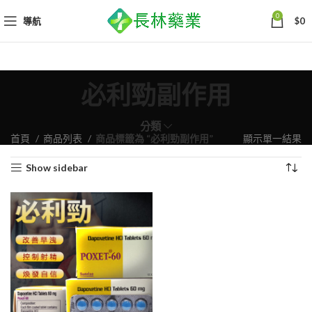
0
導航
$
0
必利勁副作用
分類
首頁
商品列表
商品標籤為 “必利勁副作用”
顯示單一結果
Show sidebar