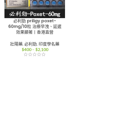
必利勁 priligy poxet-
60mg/10粒 治療早洩、延遲
效果顯著丨香港直營
壯陽藥
,
必利勁
,
印度學名藥
價
$
400
–
$
2,100
格
範
圍：
$400
到
$2,100