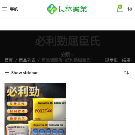
0
導航
$
0
必利勁屈臣氏
分類
首頁
商品列表
商品標籤為 “必利勁屈臣氏”
顯示單一結果
Show sidebar