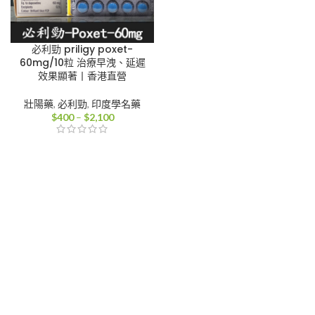
必利勁 priligy poxet-
60mg/10粒 治療早洩、延遲
效果顯著丨香港直營
壯陽藥
,
必利勁
,
印度學名藥
價
$
400
–
$
2,100
格
範
圍：
$400
到
$2,100