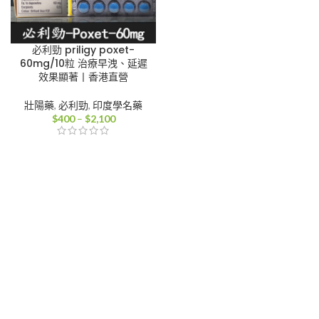
必利勁 priligy poxet-
60mg/10粒 治療早洩、延遲
效果顯著丨香港直營
壯陽藥
,
必利勁
,
印度學名藥
價
$
400
–
$
2,100
格
範
圍：
$400
到
$2,100