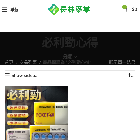
0
導航
$
0
必利勁心得
分類
首頁
商品列表
商品標籤為 “必利勁心得”
顯示單一結果
Show sidebar