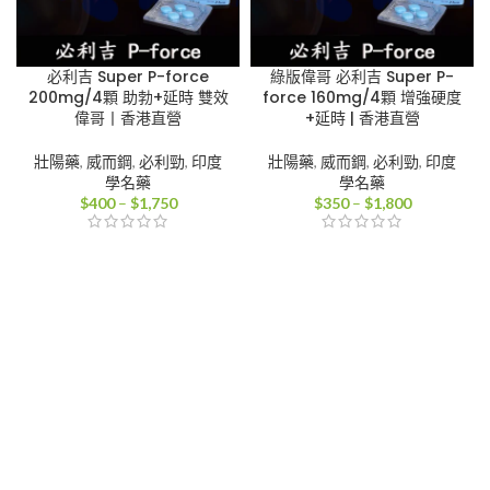
必利吉 Super P-force
綠版偉哥 必利吉 Super P-
200mg/4顆 助勃+延時 雙效
force 160mg/4顆 增強硬度
偉哥丨香港直營
+延時 | 香港直營
壯陽藥
,
威而鋼
,
必利勁
,
印度
壯陽藥
,
威而鋼
,
必利勁
,
印度
學名藥
學名藥
價
價
$
400
–
$
1,750
$
350
–
$
1,800
格
格
範
範
圍：
圍：
$400
$350
到
到
$1,750
$1,800