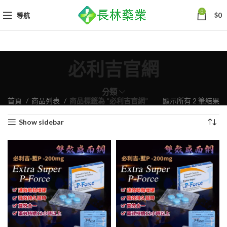
0
導航
$
0
必利吉官網
分類
依
首頁
商品列表
商品標籤為 “必利吉官網”
顯示所有 2 筆結果
熱
Show sidebar
銷
度
排
序