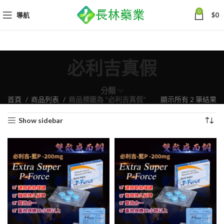
0
導航
$
0
必利吉真假
分類
依
首頁
商品列表
商品標籤為 “必利吉真假”
顯示所有 2 筆結果
熱
Show sidebar
銷
度
排
序