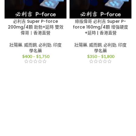
必利吉 Super P-force
綠版偉哥 必利吉 Super P-
200mg/4顆 助勃+延時 雙效
force 160mg/4顆 增強硬度
偉哥丨香港直營
+延時 | 香港直營
壯陽藥
,
威而鋼
,
必利勁
,
印度
壯陽藥
,
威而鋼
,
必利勁
,
印度
學名藥
學名藥
價
價
$
400
–
$
1,750
$
350
–
$
1,800
格
格
範
範
圍：
圍：
$400
$350
到
到
$1,750
$1,800