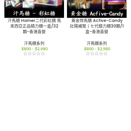
汗馬糖 Hamer二代彩虹糖 馬
黃金悍馬糖 Acfive-Candy
來西亞正品精力糖一盒/32
壯陽補腎丨七代精力糖30顆/1
顆-香港直營
盒-香港直營
汗馬糖系列
汗馬糖系列
價
價
$
800
–
$
2,980
$
800
–
$
2,980
格
格
範
範
圍：
圍：
$800
$800
到
到
$2,980
$2,980