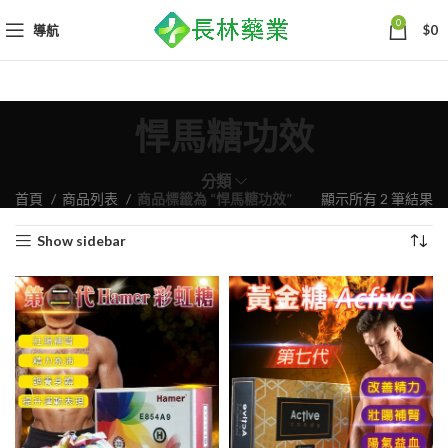
0
導航
$
0
悍馬糖功效
分類
依
首頁
商品列表
商品標籤為 “悍馬糖功效”
顯示所有 2 筆結果
熱
Show sidebar
銷
度
排
序