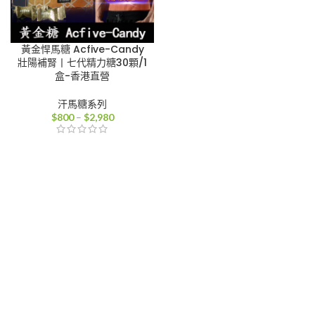
黃金悍馬糖 Acfive-Candy
壯陽補腎丨七代精力糖30顆/1
盒-香港直營
汗馬糖系列
價
$
800
–
$
2,980
格
範
圍：
$800
到
$2,980