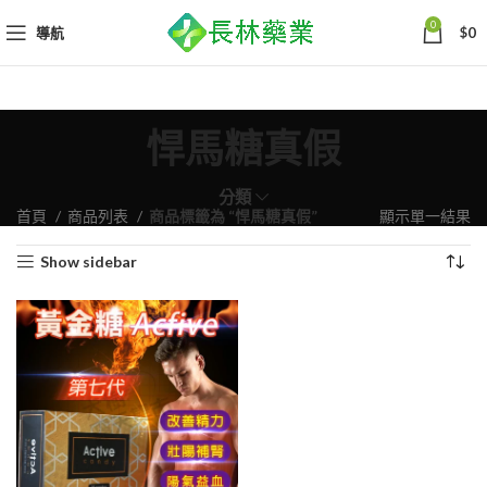
0
導航
$
0
悍馬糖真假
分類
首頁
商品列表
商品標籤為 “悍馬糖真假”
顯示單一結果
Show sidebar