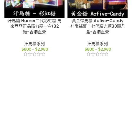
汗馬糖 Hamer二代彩虹糖 馬
黃金悍馬糖 Acfive-Candy
來西亞正品精力糖一盒/32
壯陽補腎丨七代精力糖30顆/1
顆-香港直營
盒-香港直營
汗馬糖系列
汗馬糖系列
價
價
$
800
–
$
2,980
$
800
–
$
2,980
格
格
範
範
圍：
圍：
$800
$800
到
到
$2,980
$2,980