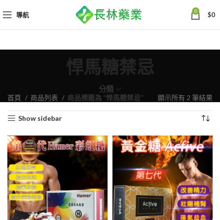
0
導航
$
0
悍馬糖禁忌
分類
依
首頁
商品列表
商品標籤為 “悍馬糖禁忌”
顯示所有 2 筆結果
熱
Show sidebar
銷
度
排
序