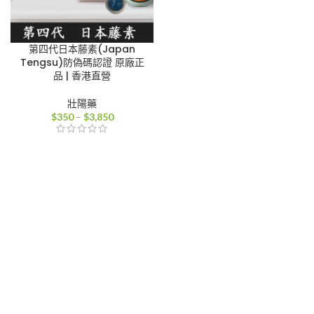
第四代日本藤素(Japan
Tengsu)防偽碼認證 原廠正
品 | 香港直營
壯陽藥
價
$
350
–
$
3,850
格
範
圍：
$350
到
$3,850