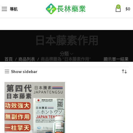
0
導航
$
0
日本藤素作用
分類
首頁
商品列表
商品標籤為 “日本藤素作用”
顯示單一結果
Show sidebar