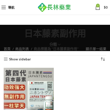
0
導航
$
0
日本藤素副作用
分類
首頁
商品列表
商品標籤為 “日本藤素副作用”
顯示單一結果
Show sidebar