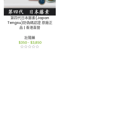
第四代日本藤素(Japan
Tengsu)防偽碼認證 原廠正
品 | 香港直營
壯陽藥
價
$
350
–
$
3,850
格
範
圍：
$350
到
$3,850