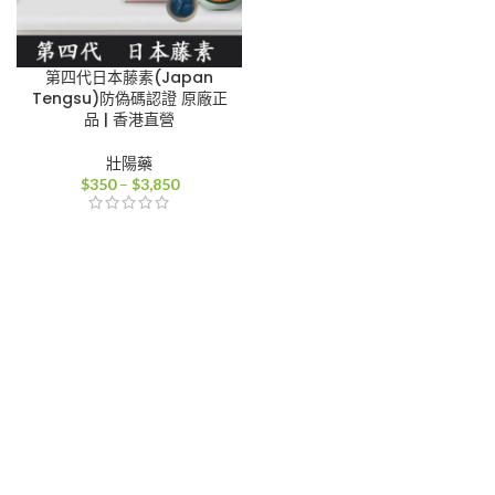
第四代日本藤素(Japan
Tengsu)防偽碼認證 原廠正
品 | 香港直營
壯陽藥
價
$
350
–
$
3,850
格
範
圍：
$350
到
$3,850