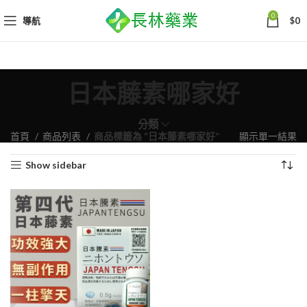
0
導航
$
0
日本藤素哪家好
分類
首頁
商品列表
商品標籤為 “日本藤素哪家好”
顯示單一結果
Show sidebar