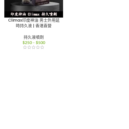
Climax印度神油 男士外用延
時持久液 | 香港直營
持久液噴劑
價
$
250
–
$
500
格
範
圍：
$250
到
$500