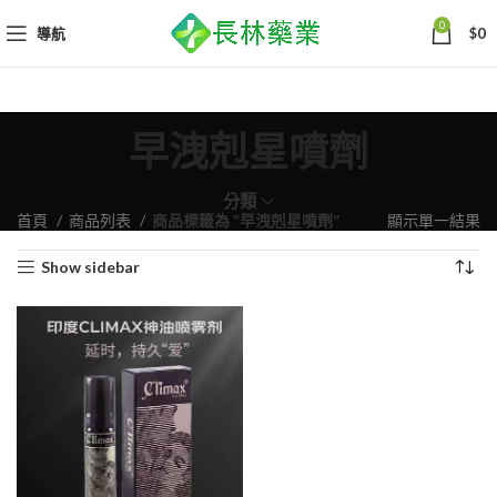
0
導航
$
0
早洩剋星噴劑
分類
首頁
商品列表
商品標籤為 “早洩剋星噴劑”
顯示單一結果
Show sidebar