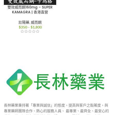
雙效威而鋼160mg – SUPER
KAMAGRA | 香港直營
壯陽藥
,
威而鋼
價
$
350
–
$
1,800
格
範
圍：
$350
到
$1,800
長林藥業秉持著「專業與誠信」的態度，提高與客戶之黏著度，與
專業藥師團隊合作、熱心的服務人員、 最專業、最齊全、最安心的