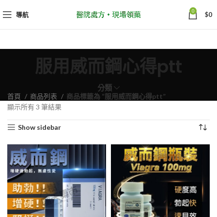
0
導航
$
0
服用威而鋼心得ptt
分類
首頁
商品列表
商品標籤為 “服用威而鋼心得ptt”
依
顯示所有 3 筆結果
熱
Show sidebar
銷
度
排
序