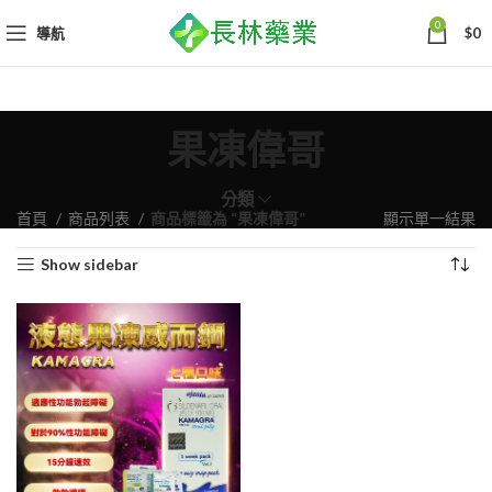
0
導航
$
0
果凍偉哥
分類
首頁
商品列表
商品標籤為 “果凍偉哥”
顯示單一結果
Show sidebar