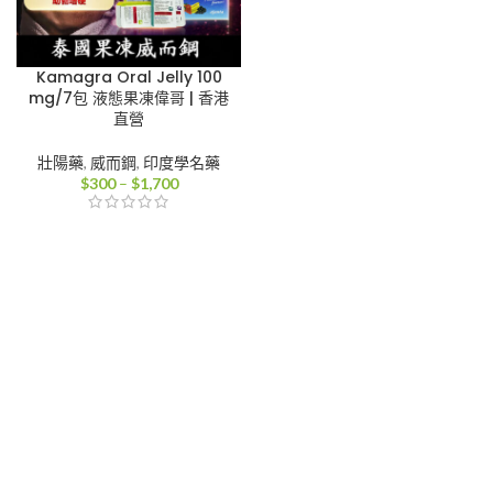
Kamagra Oral Jelly 100
mg/7包 液態果凍偉哥 | 香港
直營
壯陽藥
,
威而鋼
,
印度學名藥
價
$
300
–
$
1,700
格
範
圍：
$300
到
$1,700