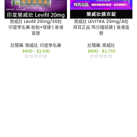
樂威壯 Levifil 20mg/30粒
樂威壯 LEVITRA 20mg/4粒
印度學名藥 助勃+增硬 | 香港
拜耳正品 15分鐘就硬 | 香港直
直營
營
壯陽藥
,
樂威壯
,
印度學名藥
壯陽藥
,
樂威壯
價
價
$
400
–
$
2,100
$
400
–
$
1,750
格
格
範
範
圍：
圍：
$400
$400
到
到
$2,100
$1,750