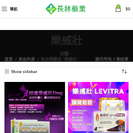
0
導航
$
0
樂威壯
分類
依
首頁
商品列表
商品標籤為 “樂威壯”
顯示所有 2 筆結果
熱
Show sidebar
銷
度
排
序