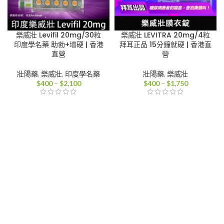
樂威壯 Levifil 20mg/30粒
樂威壯 LEVITRA 20mg/4粒
印度學名藥 助勃+增硬 | 香港
拜耳正品 15分鐘就硬 | 香港直
直營
營
壯陽藥
,
樂威壯
,
印度學名藥
壯陽藥
,
樂威壯
價
價
$
400
–
$
2,100
$
400
–
$
1,750
格
格
範
範
圍：
圍：
$400
$400
到
到
$2,100
$1,750