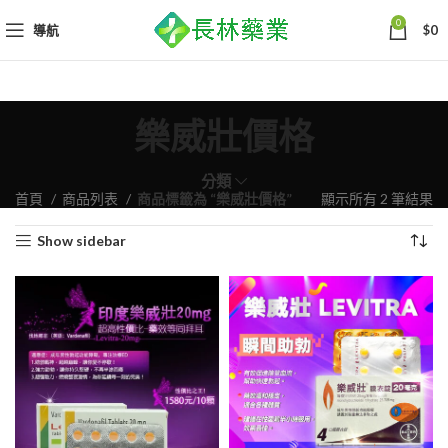
0
導航
$
0
樂威壯價格
分類
依
首頁
商品列表
商品標籤為 “樂威壯價格”
顯示所有 2 筆結果
熱
Show sidebar
銷
度
排
序