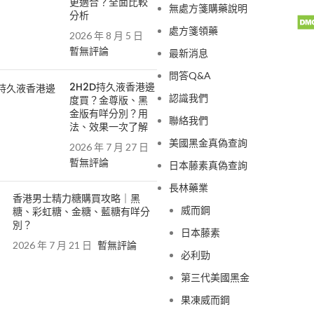
更適合？全面比較
無處方箋購藥說明
分析
處方箋領藥
2026 年 8 月 5 日
暫無評論
最新消息
問答Q&A
2H2D持久液香港邊
認識我們
度買？金尊版、黑
金版有咩分別？用
聯絡我們
法、效果一次了解
美國黑金真偽查詢
2026 年 7 月 27 日
暫無評論
日本藤素真偽查詢
長林藥業
香港男士精力糖購買攻略｜黑
威而鋼
糖、彩虹糖、金糖、藍糖有咩分
別？
日本藤素
2026 年 7 月 21 日
暫無評論
必利勁
第三代美國黑金
果凍威而鋼