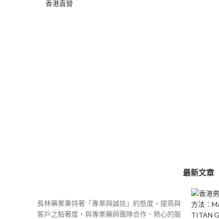
圍：
$400
到
$2,000
最新文章
長林藥業秉持著「專業與誠信」的態度，提高與
客戶之黏著度，與專業藥師團隊合作、熱心的服