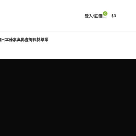
0
登入/註冊
$
0
詢
日本藤素真偽查詢
長林藥業