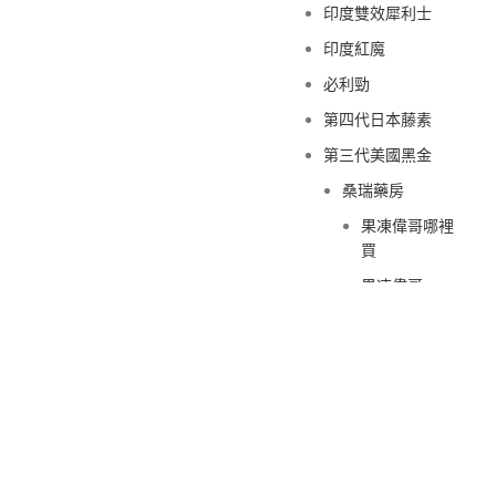
印度雙效犀利士
印度紅魔
必利勁
第四代日本藤素
第三代美國黑金
桑瑞藥房
果凍偉哥哪裡
買
果凍偉哥
新義安藥房
果凍偉哥哪裡
買
果凍偉哥