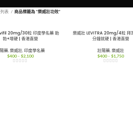
品列表
商品標籤為 “樂威壯功效”
vifil 20mg/30粒 印度學名藥 助
樂威壯 LEVITRA 20mg/4粒 拜
勃+增硬 | 香港直營
分鐘就硬 | 香港直營
陽藥
,
樂威壯
,
印度學名藥
壯陽藥
,
樂威壯
價
價
$
400
–
$
2,100
$
400
–
$
1,750
格
格
範
範
圍：
圍：
$400
$40
到
到
$2,100
$1,7