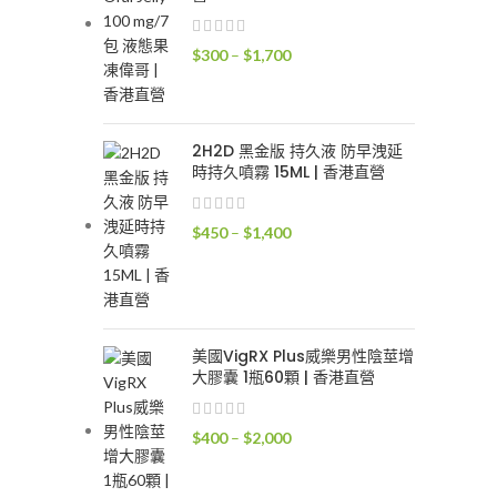
價
$
300
–
$
1,700
格
範
圍：
2H2D 黑金版 持久液 防早洩延
$300
時持久噴霧 15ML | 香港直營
到
$1,700
價
$
450
–
$
1,400
格
範
圍：
$450
到
美國VigRX Plus威樂男性陰莖增
大膠囊 1瓶60顆 | 香港直營
$1,400
價
$
400
–
$
2,000
格
範