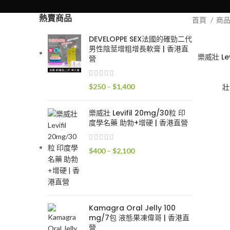
熱賣商品
首頁
商
DEVELOPPE SEX法國的確勁二代
男性陰莖增粗增長軟膏 | 香港直
樂威壯 Le
營
價
$
250
–
$
1,400
壯
格
範
樂威壯 Levifil 20mg/30粒 印
圍：
度學名藥 助勃+增硬 | 香港直營
$250
到
價
$
400
–
$
2,100
$1,400
格
範
圍：
$400
到
Kamagra Oral Jelly 100
mg/7包 液態果凍偉哥 | 香港直
$2,100
營