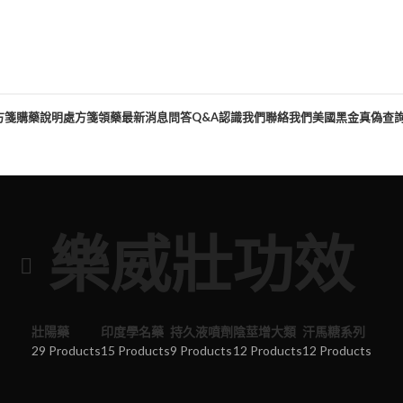
方箋購藥說明
處方箋領藥
最新消息
問答Q&A
認識我們
聯絡我們
美國黑金真偽查
樂威壯功效
壯陽藥
印度學名藥
持久液噴劑
陰莖增大類
汗馬糖系列
29 Products
15 Products
9 Products
12 Products
12 Products