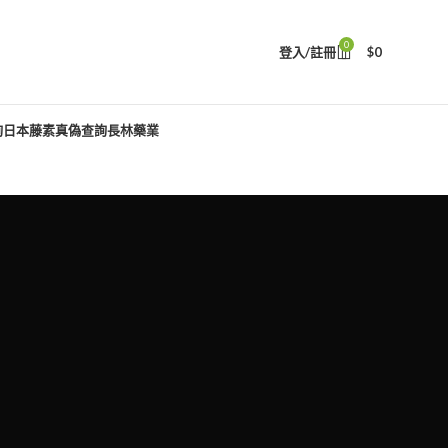
0
登入/註冊
$
0
詢
日本藤素真偽查詢
長林藥業