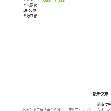
價
$
400
–
$
2,000
格
範
圍：
$400
到
$2,000
最新文章
長林藥業秉持著「專業與誠信」的態度，提高與