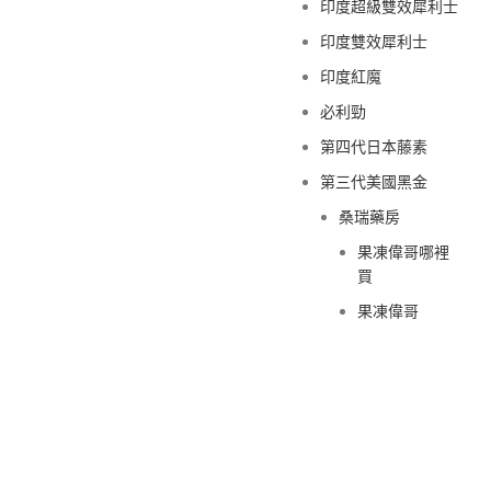
印度超級雙效犀利士
印度雙效犀利士
印度紅魔
必利勁
第四代日本藤素
第三代美國黑金
桑瑞藥房
果凍偉哥哪裡
買
果凍偉哥
新義安藥房
果凍偉哥哪裡
買
果凍偉哥