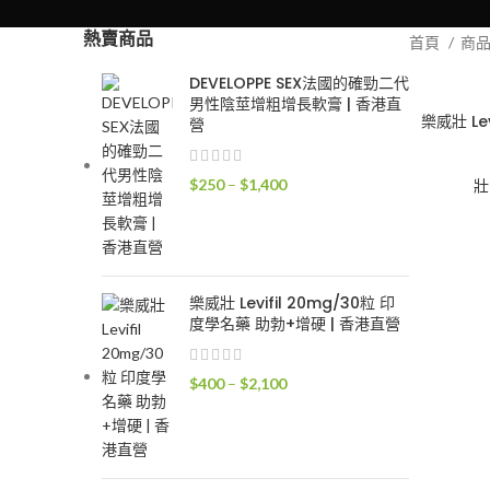
熱賣商品
首頁
商
DEVELOPPE SEX法國的確勁二代
男性陰莖增粗增長軟膏 | 香港直
樂威壯 Le
營
價
$
250
–
$
1,400
壯
格
範
圍：
$250
樂威壯 Levifil 20mg/30粒 印
到
度學名藥 助勃+增硬 | 香港直營
$1,400
價
$
400
–
$
2,100
格
範
圍：
$400