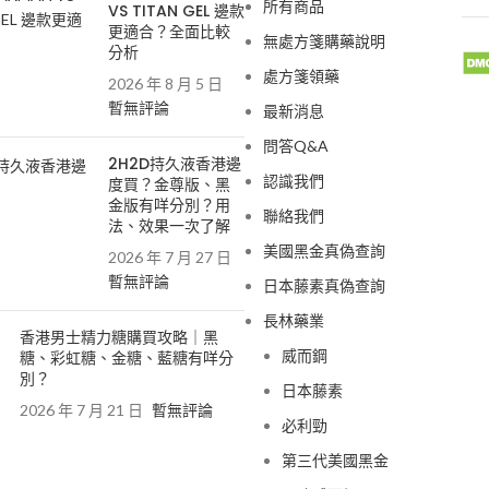
所有商品
VS TITAN GEL 邊款
更適合？全面比較
無處方箋購藥說明
分析
處方箋領藥
2026 年 8 月 5 日
暫無評論
最新消息
問答Q&A
2H2D持久液香港邊
認識我們
度買？金尊版、黑
金版有咩分別？用
聯絡我們
法、效果一次了解
美國黑金真偽查詢
2026 年 7 月 27 日
暫無評論
日本藤素真偽查詢
長林藥業
香港男士精力糖購買攻略｜黑
威而鋼
糖、彩虹糖、金糖、藍糖有咩分
別？
日本藤素
2026 年 7 月 21 日
暫無評論
必利勁
第三代美國黑金