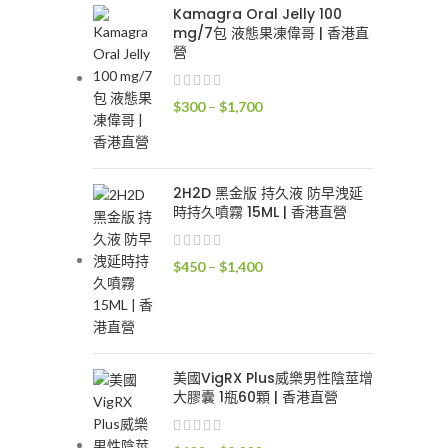
到
Kamagra Oral Jelly 100
mg/7包 液態果凍偉哥 | 香港直
$2,100
營
價
$
300
–
$
1,700
格
範
圍：
2H2D 黑金版 持久液 防早洩延
$300
時持久噴霧 15ML | 香港直營
到
$1,700
價
$
450
–
$
1,400
格
範
圍：
$450
到
美國VigRX Plus威樂男性陰莖增
大膠囊 1瓶60顆 | 香港直營
$1,400