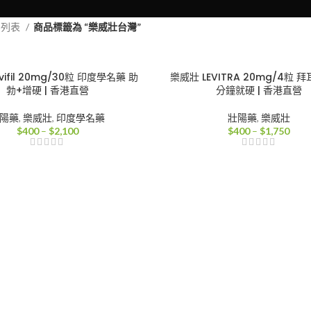
品列表
商品標籤為 “樂威壯台灣”
vifil 20mg/30粒 印度學名藥 助
樂威壯 LEVITRA 20mg/4粒 拜
勃+增硬 | 香港直營
分鐘就硬 | 香港直營
陽藥
,
樂威壯
,
印度學名藥
壯陽藥
,
樂威壯
價
價
$
400
–
$
2,100
$
400
–
$
1,750
格
格
範
範
圍：
圍：
$400
$40
到
到
$2,100
$1,7