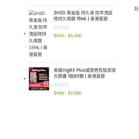
格
壯
範
2H2D 黑金版 持久液 防早洩延
圍：
時持久噴霧 15ML | 香港直營
$300
到
價
$
450
–
$
1,400
$1,700
格
範
圍：
$450
到
美國VigRX Plus威樂男性陰莖增
大膠囊 1瓶60顆 | 香港直營
$1,400
價
$
400
–
$
2,000
格
範
圍：
$400
到
$2,000