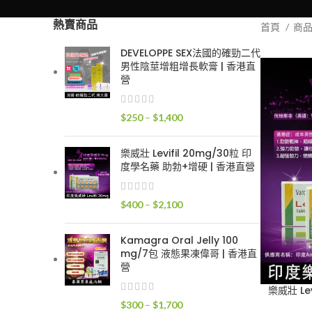
熱賣商品
首頁
商
DEVELOPPE SEX法國的確勁二代
男性陰莖增粗增長軟膏 | 香港直
營
價
$
250
–
$
1,400
格
範
樂威壯 Levifil 20mg/30粒 印
圍：
度學名藥 助勃+增硬 | 香港直營
$250
到
價
$
400
–
$
2,100
$1,400
格
範
Kamagra Oral Jelly 100
圍：
mg/7包 液態果凍偉哥 | 香港直
$400
營
到
樂威壯 Le
$2,100
價
$
300
–
$
1,700