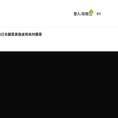
0
登入/註冊
$
0
詢
日本藤素真偽查詢
長林藥業