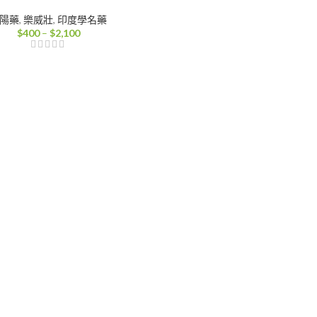
陽藥
,
樂威壯
,
印度學名藥
價
$
400
–
$
2,100
格
範
圍：
$400
到
$2,100