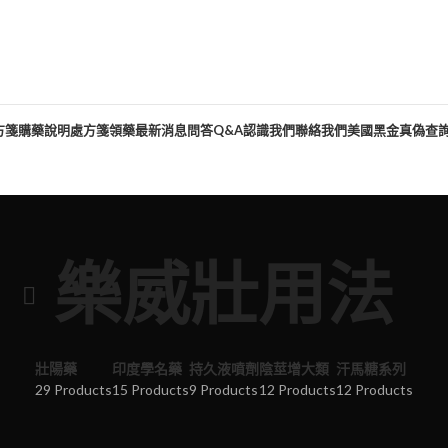
方箋購藥說明
處方箋領藥
最新消息
問答Q&A
認識我們
聯絡我們
美國黑金真偽查
樂威壯用法
壯陽藥
印度學名藥
持久液噴劑
陰莖增大類
汗馬糖系列
29 Products
15 Products
9 Products
12 Products
12 Products