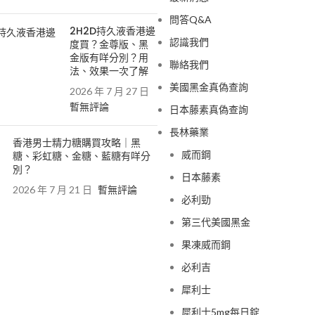
問答Q&A
2H2D持久液香港邊
認識我們
度買？金尊版、黑
金版有咩分別？用
聯絡我們
法、效果一次了解
美國黑金真偽查詢
2026 年 7 月 27 日
暫無評論
日本藤素真偽查詢
長林藥業
香港男士精力糖購買攻略｜黑
威而鋼
糖、彩虹糖、金糖、藍糖有咩分
別？
日本藤素
2026 年 7 月 21 日
暫無評論
必利勁
第三代美國黑金
果凍威而鋼
必利吉
犀利士
犀利士5mg每日錠