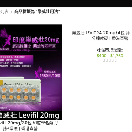
品列表
商品標籤為 “樂威壯用法”
樂威壯 LEVITRA 20mg/4粒 拜
分鐘就硬 | 香港直營
壯陽藥
,
樂威壯
價
$
400
–
$
1,750
格
範
圍：
$40
到
$1,7
vifil 20mg/30粒 印度學名藥 助
勃+增硬 | 香港直營