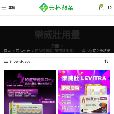
0
導航
$
0
樂威壯用量
分類
依
首頁
商品列表
商品標籤為 “樂威壯用量”
顯示所有 2 筆結果
熱
Show sidebar
銷
度
排
序