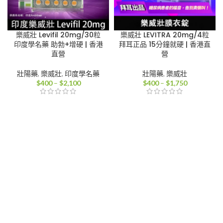
樂威壯 Levifil 20mg/30粒
樂威壯 LEVITRA 20mg/4粒
印度學名藥 助勃+增硬 | 香港
拜耳正品 15分鐘就硬 | 香港直
直營
營
壯陽藥
,
樂威壯
,
印度學名藥
壯陽藥
,
樂威壯
價
價
$
400
–
$
2,100
$
400
–
$
1,750
格
格
範
範
圍：
圍：
$400
$400
到
到
$2,100
$1,750