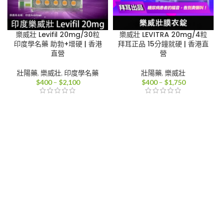
樂威壯 Levifil 20mg/30粒
樂威壯 LEVITRA 20mg/4粒
印度學名藥 助勃+增硬 | 香港
拜耳正品 15分鐘就硬 | 香港直
直營
營
壯陽藥
,
樂威壯
,
印度學名藥
壯陽藥
,
樂威壯
價
價
$
400
–
$
2,100
$
400
–
$
1,750
格
格
範
範
圍：
圍：
$400
$400
到
到
$2,100
$1,750