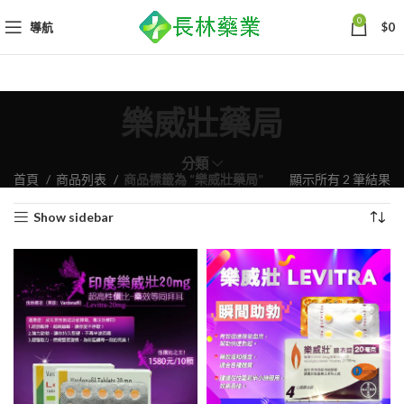
0
導航
$
0
樂威壯藥局
分類
依
首頁
商品列表
商品標籤為 “樂威壯藥局”
顯示所有 2 筆結果
熱
Show sidebar
銷
度
排
序