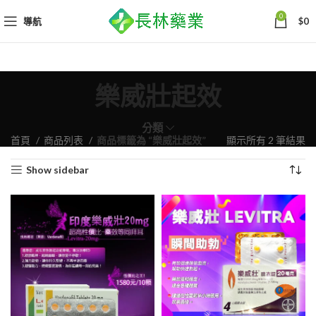
0
導航
$
0
樂威壯起效
分類
依
首頁
商品列表
商品標籤為 “樂威壯起效”
顯示所有 2 筆結果
熱
Show sidebar
銷
度
排
序