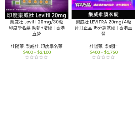
樂威壯 Levifil 20mg/30粒
樂威壯 LEVITRA 20mg/4粒
印度學名藥 助勃+增硬 | 香港
拜耳正品 15分鐘就硬 | 香港直
直營
營
壯陽藥
,
樂威壯
,
印度學名藥
壯陽藥
,
樂威壯
價
價
$
400
–
$
2,100
$
400
–
$
1,750
格
格
範
範
圍：
圍：
$400
$400
到
到
$2,100
$1,750