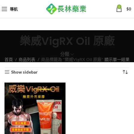
0
導航
$
0
樂威VigRX Oil 原廠
分類
首頁
商品列表
商品標籤為 “樂威VigRX Oil 原廠”
顯示單一結果
Show sidebar