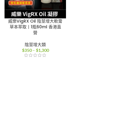
威樂VigRX Oil 陰莖增大軟膏
草本萃取丨1瓶60ml 香港直
營
陰莖增大類
價
$
350
–
$
1,300
格
範
圍：
$350
到
$1,300