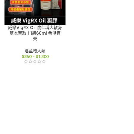
威樂VigRX Oil 陰莖增大軟膏
草本萃取丨1瓶60ml 香港直
營
陰莖增大類
價
$
350
–
$
1,300
格
範
圍：
$350
到
$1,300