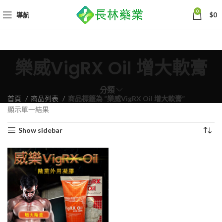
0
導航
$
0
樂威VigRX Oil 增大軟膏
分類
首頁
商品列表
商品標籤為 “樂威VigRX Oil 增大軟膏”
顯示單一結果
Show sidebar