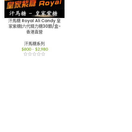
汗馬糖 Royal Ali Candy 皇
家紫糖|六代精力糖30顆/盒-
香港直營
汗馬糖系列
價
$
800
–
$
2,980
格
範
圍：
$800
到
$2,980