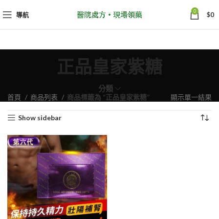
0
導航
$
0
正品皇家紫糖
分類
首頁
商品列表
商品標籤為 “正品皇家紫糖”
顯示單一結果
Show sidebar