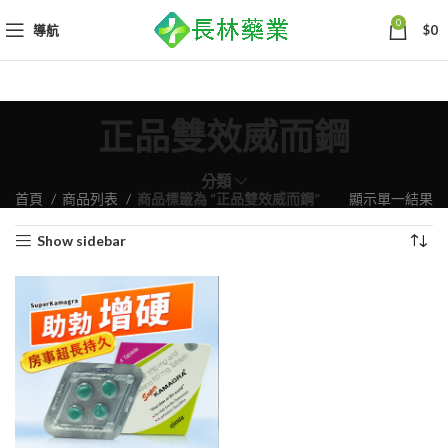
0
導航
$
0
正品雙效威而鋼
分類
首頁
商品列表
商品標籤為 “正品雙效威而鋼”
顯示單一結果
Show sidebar