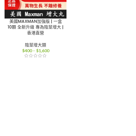
美國MAXMAN加強版 | 一盒
10顆 全新升級 專為陰莖增大 |
香港直營
陰莖增大類
價
$
400
–
$
1,600
格
範
圍：
$400
到
$1,600