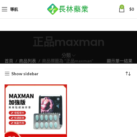
0
導航
$
0
正品maxman
分類
首頁
商品列表
商品標籤為 “正品maxman”
顯示單一結果
Show sidebar