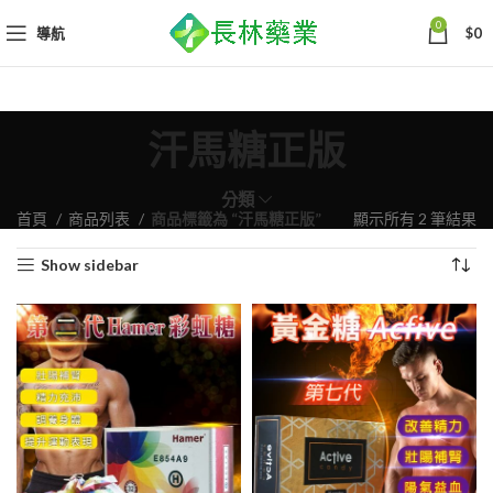
0
導航
$
0
汗馬糖正版
分類
依
首頁
商品列表
商品標籤為 “汗馬糖正版”
顯示所有 2 筆結果
熱
Show sidebar
銷
度
排
序