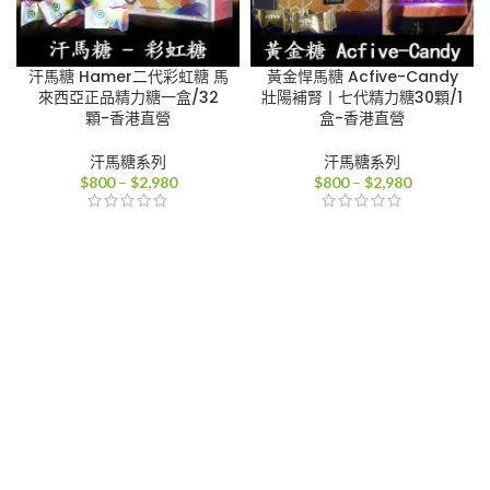
汗馬糖 Hamer二代彩虹糖 馬
黃金悍馬糖 Acfive-Candy
來西亞正品精力糖一盒/32
壯陽補腎丨七代精力糖30顆/1
顆-香港直營
盒-香港直營
汗馬糖系列
汗馬糖系列
價
價
$
800
–
$
2,980
$
800
–
$
2,980
格
格
範
範
圍：
圍：
$800
$800
到
到
$2,980
$2,980