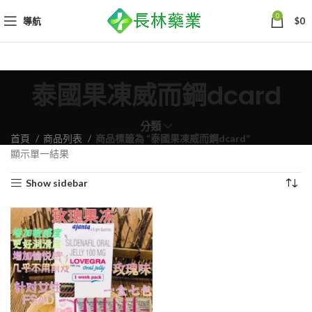
0
導航
$
0
泰國果凍威而鋼dcard
分類
首頁
商品列表
商品標籤為 “泰國果凍威而鋼dcard”
顯示單一結果
Show sidebar