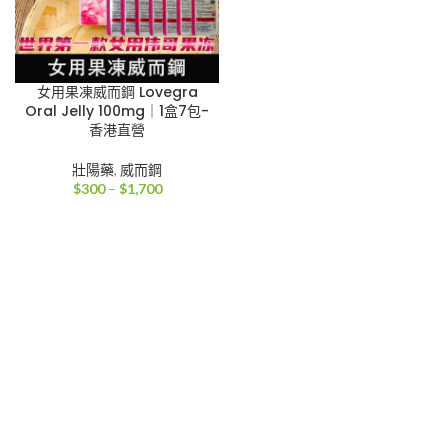
女用果凍威而鋼 Lovegra
Oral Jelly 100mg｜1盒7包-
香港直營
壯陽藥
,
威而鋼
價
$
300
–
$
1,700
格
範
圍：
$300
到
$1,700