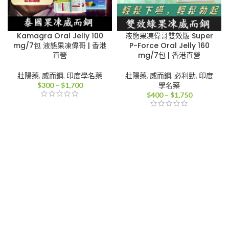
Kamagra Oral Jelly 100
液態果凍偉哥雙效版 Super
mg/7包 液態果凍偉哥 | 香港
P-Force Oral Jelly 160
直營
mg/7包 | 香港直營
壯陽藥
,
威而鋼
,
印度學名藥
壯陽藥
,
威而鋼
,
必利勁
,
印度
價
$
300
–
$
1,700
學名藥
格
價
$
400
–
$
1,750
範
格
圍：
範
$300
圍：
到
$400
$1,700
到
$1,750