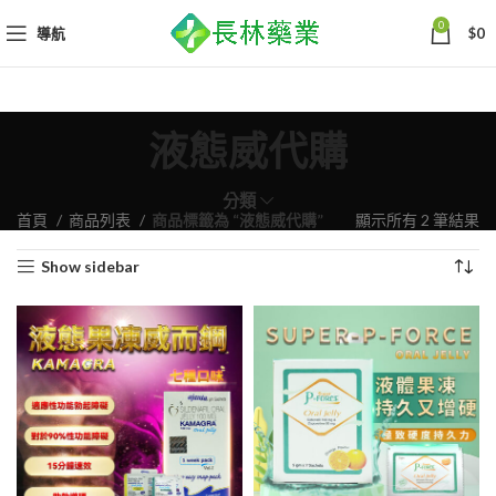
0
導航
$
0
液態威代購
分類
依
首頁
商品列表
商品標籤為 “液態威代購”
顯示所有 2 筆結果
熱
Show sidebar
銷
度
排
序