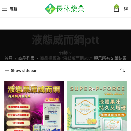
0
導航
$
0
液態威而鋼ptt
分類
依
首頁
商品列表
商品標籤為 “液態威而鋼ptt”
顯示所有 2 筆結果
熱
Show sidebar
銷
度
排
序