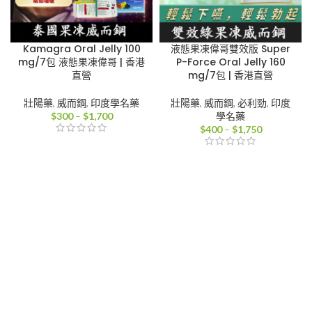
Kamagra Oral Jelly 100
液態果凍偉哥雙效版 Super
mg/7包 液態果凍偉哥 | 香港
P-Force Oral Jelly 160
直營
mg/7包 | 香港直營
壯陽藥
,
威而鋼
,
印度學名藥
壯陽藥
,
威而鋼
,
必利勁
,
印度
價
$
300
–
$
1,700
學名藥
格
價
$
400
–
$
1,750
範
格
圍：
範
$300
圍：
到
$400
$1,700
到
$1,750