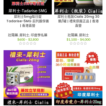
犀利士5mg每日錠
犀利士瓶裝Cialis 20mg 30
Tadarise-5MG 前列腺保養
顆/罐 | 禮來原廠正品 | 香港
| 香港直營
直營
壯陽藥
,
犀利士
,
印度學名藥
壯陽藥
,
犀利士
價
價
$
600
–
$
2,800
$
1,100
–
$
4,000
格
格
範
範
圍：
圍：
$600
$1,100
到
到
$2,800
$4,000