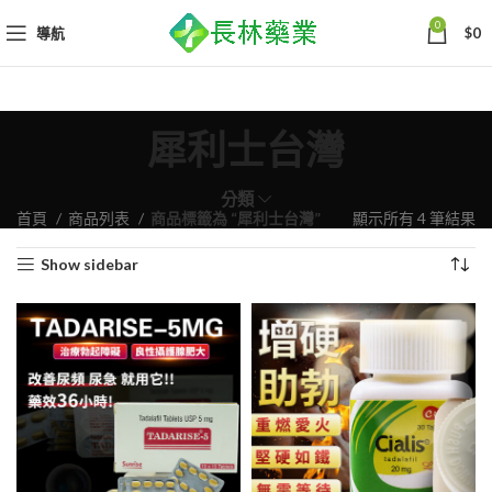
0
導航
$
0
犀利士台灣
分類
依
首頁
商品列表
商品標籤為 “犀利士台灣”
顯示所有 4 筆結果
熱
Show sidebar
銷
度
排
序