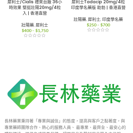
犀利士/Cialis 禮來台廠 36小
犀利士Tadacip 20mg/4粒
時效果 堅挺壯陽20mg/4粒
印度學名藥版 助勃 | 香港直營
入 | 香港直營
壯陽藥
,
犀利士
,
印度學名藥
價
壯陽藥
,
犀利士
$
250
–
$
700
價
格
$
400
–
$
1,750
格
範
範
圍：
圍：
$250
$400
到
到
$700
$1,750
長林藥業秉持著「專業與誠信」的態度，提高與客戶之黏著度，與
專業藥師團隊合作、熱心的服務人員、 最專業、最齊全、最安心的