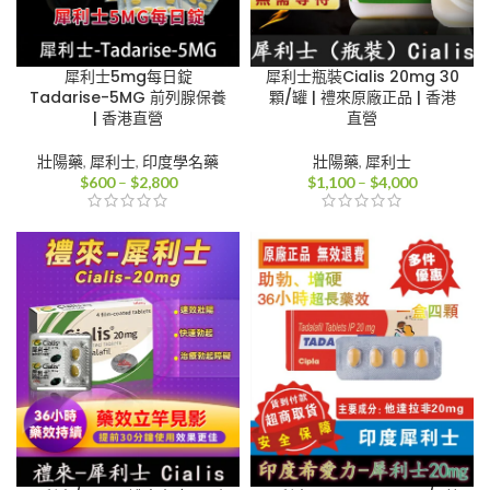
犀利士5mg每日錠
犀利士瓶裝Cialis 20mg 30
Tadarise-5MG 前列腺保養
顆/罐 | 禮來原廠正品 | 香港
| 香港直營
直營
壯陽藥
,
犀利士
,
印度學名藥
壯陽藥
,
犀利士
價
價
$
600
–
$
2,800
$
1,100
–
$
4,000
格
格
範
範
圍：
圍：
$600
$1,100
到
到
$2,800
$4,000