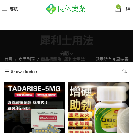
0
導航
$
0
犀利士用法
分類
依
首頁
商品列表
商品標籤為 “犀利士用法”
顯示所有 4 筆結果
熱
Show sidebar
銷
度
排
序