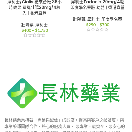
犀利士/Cialis 禮來台廠 36小
犀利士Tadacip 20mg/4粒
時效果 堅挺壯陽20mg/4粒
印度學名藥版 助勃 | 香港直營
入 | 香港直營
壯陽藥
,
犀利士
,
印度學名藥
價
壯陽藥
,
犀利士
$
250
–
$
700
價
格
$
400
–
$
1,750
格
範
範
圍：
圍：
$250
$400
到
到
$700
$1,750
長林藥業秉持著「專業與誠信」的態度，提高與客戶之黏著度，與
專業藥師團隊合作、熱心的服務人員、 最專業、最齊全、最安心的