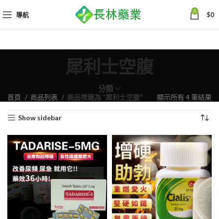
0
導航
$
0
犀利士空腹
分類
依
首頁
商品列表
商品標籤為 “犀利士空腹”
顯示所有 4 筆結果
熱
Show sidebar
銷
度
排
序