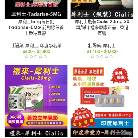
犀利士5mg每日錠
犀利士瓶裝Cialis 20mg 30
Tadarise-5MG 前列腺保養
顆/罐 | 禮來原廠正品 | 香港
| 香港直營
直營
壯陽藥
,
犀利士
,
印度學名藥
壯陽藥
,
犀利士
價
價
$
600
–
$
2,800
$
1,100
–
$
4,000
格
格
範
範
圍：
圍：
$600
$1,100
到
到
$2,800
$4,000