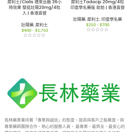
犀利士/Cialis 禮來台廠 36小
犀利士Tadacip 20mg/4粒
時效果 堅挺壯陽20mg/4粒
印度學名藥版 助勃 | 香港直營
入 | 香港直營
壯陽藥
,
犀利士
,
印度學名藥
價
壯陽藥
,
犀利士
$
250
–
$
700
價
格
$
400
–
$
1,750
格
範
範
圍：
圍：
$250
$400
到
到
$700
$1,750
長林藥業秉持著「專業與誠信」的態度，提高與客戶之黏著度，與
專業藥師團隊合作、熱心的服務人員、 最專業、最齊全、最安心的