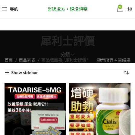
0
導航
$
0
犀利士評價
分類
依
首頁
商品列表
商品標籤為 “犀利士評價”
顯示所有 4 筆結果
熱
Show sidebar
銷
度
排
序