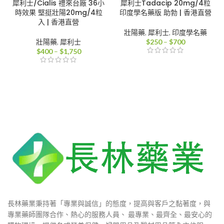
犀利士/Cialis 禮來台廠 36小
犀利士Tadacip 20mg/4粒
時效果 堅挺壯陽20mg/4粒
印度學名藥版 助勃 | 香港直營
入 | 香港直營
壯陽藥
,
犀利士
,
印度學名藥
價
壯陽藥
,
犀利士
$
250
–
$
700
價
格
$
400
–
$
1,750
格
範
範
圍：
圍：
$250
$400
到
到
$700
$1,750
長林藥業秉持著「專業與誠信」的態度，提高與客戶之黏著度，與
專業藥師團隊合作、熱心的服務人員、 最專業、最齊全、最安心的