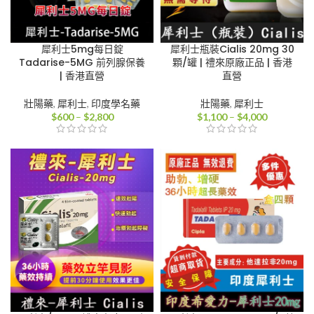
犀利士5mg每日錠
犀利士瓶裝Cialis 20mg 30
Tadarise-5MG 前列腺保養
顆/罐 | 禮來原廠正品 | 香港
| 香港直營
直營
壯陽藥
,
犀利士
,
印度學名藥
壯陽藥
,
犀利士
價
價
$
600
–
$
2,800
$
1,100
–
$
4,000
格
格
範
範
圍：
圍：
$600
$1,100
到
到
$2,800
$4,000