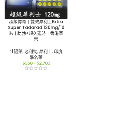
超級偉哥丨雙效犀利士Extra
Super Tadarad 120mg/10
粒 | 助勃+超久延時丨香港直
營
壯陽藥
,
必利勁
,
犀利士
,
印度
學名藥
價
$
550
–
$
2,700
格
範
圍：
$550
到
$2,700