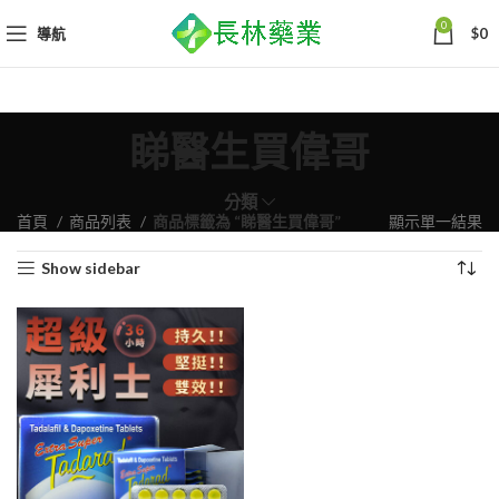
0
導航
$
0
睇醫生買偉哥
分類
首頁
商品列表
商品標籤為 “睇醫生買偉哥”
顯示單一結果
Show sidebar