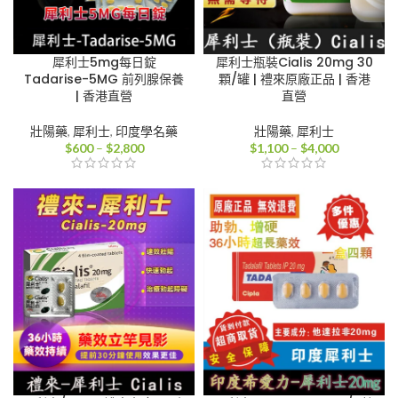
犀利士5mg每日錠
犀利士瓶裝Cialis 20mg 30
Tadarise-5MG 前列腺保養
顆/罐 | 禮來原廠正品 | 香港
| 香港直營
直營
壯陽藥
,
犀利士
,
印度學名藥
壯陽藥
,
犀利士
價
價
$
600
–
$
2,800
$
1,100
–
$
4,000
格
格
範
範
圍：
圍：
$600
$1,100
到
到
$2,800
$4,000