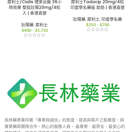
犀利士/Cialis 禮來台廠 36小
犀利士Tadacip 20mg/4粒
時效果 堅挺壯陽20mg/4粒
印度學名藥版 助勃 | 香港直營
入 | 香港直營
壯陽藥
,
犀利士
,
印度學名藥
價
壯陽藥
,
犀利士
$
250
–
$
700
價
格
$
400
–
$
1,750
格
範
範
圍：
圍：
$250
$400
到
到
$700
$1,750
長林藥業秉持著「專業與誠信」的態度，提高與客戶之黏著度，與
專業藥師團隊合作、熱心的服務人員、 最專業、最齊全、最安心的