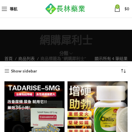
0
導航
$
0
網購犀利士
分類
依
首頁
商品列表
商品標籤為 “網購犀利士”
顯示所有 4 筆結果
熱
Show sidebar
銷
度
排
序