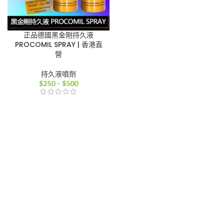
正品德國黑金剛持久液
PROCOMIL SPRAY | 香港直
營
持久液噴劑
價
$
250
–
$
500
格
範
圍：
$250
到
$500