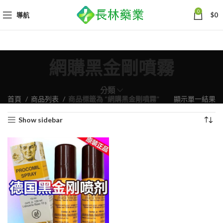
0
導航
$
0
網購黑金剛噴霧
分類
首頁
商品列表
商品標籤為 “網購黑金剛噴霧”
顯示單一結果
Show sidebar