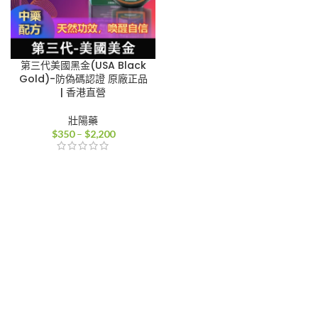
第三代美國黑金(USA Black
Gold)-防偽碼認證 原廠正品
| 香港直營
壯陽藥
價
$
350
–
$
2,200
格
範
圍：
$350
到
$2,200